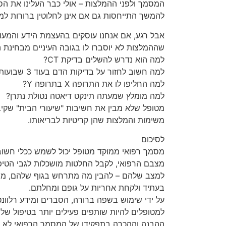
המסמך ולפני ההמלצות – אולי כבר העלינו את הס
להמשך התייחסות גם אם אינן לחלוטין ברורות למ
אבל רגע, אם אנחנו עוסקים בהעצמת הידע והמעו
שההמלצות לא יוסברו לו בגובה העיניים מבחינת ה
למה הוא נדרש להשלים בדיקת CT?
למה חשוב לחזור על בדיקות הדם בעוד 3 שבועות?
למה החליפו לו את התרופה X בתרופה Y?
למה מומלץ שמעתה תינקט דיאטה נטולת נתרן?
מטופל שלא מבין את חשיבות "שיעורי הבית" שקיבל
משימות והמלצות שהן קריטיות לבריאותו.
לסיכום
מסמך רפואי ממוקד מטופל יכול לשמש ככלי חשוב 
למצב שלהם – להבין מה מתרחש בגוף שלהם, מה 
בעתיד ולקחת אחריות על גופם ומחלתם.
על ידי שימוש בשפה ברורה, הסברים ומידע רלוונטי 
למטופלים להיות שותפים פעילים יותר בטיפול של
ההבנה וההכרה בתפקידו של המסמך הרפואי לא ר