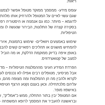
ריאות.
עומס מידע- ממסמך ממוקד מטופל אפשר לצמצם 
שגם עשוי לאיים על המטופל ולהרחיק אותו מלהתע
לדוגמא – מיותר. כמו גם אנמנזה או היסטוריה רפ
בסקירה קצרה של התלונות, הבירור שנעשה לו וממ
הטיפוליות.
שימוש באמצעים ויזואליים- שימוש בתמונות, איורים
להמחיש מושגים או תהליכים רפואיים קשים להבנה
באופן איפה בדיוק ממוקמת הדלקת, או מה הוביל 
למצב של קטואצידוזיס.
הפרדת המידע העיוני מההמלצות הטיפוליות – מדוב
אבל מניסיוני, מטופלים רבים אפילו לא נכנסים ל
לקרוא ולהבין מה הן ההמלצות ומה מצופה מהם, מ
עליהם מלכתחילה. וכאן בעצם נקטע הרצף הטיפולי
באישפוז מופר.
אם המטופל יבין בתור התחלה, ממש כ"אמל"ק", 
ובראשונה להעביר את המסמך לרופא המשפחה – ור