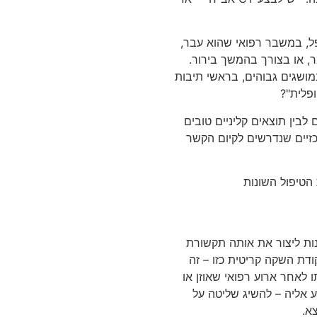
פל, במשבר רפואי שהוא עבר,
ר, או בצורך בהמשך בירור.
ושגים גבוהים, בראשי תיבות
פלית"?
מטופל מודע (informed) ומועצם לבין תוצאים קליניים טובים
דובר על 3 אלמנטים מרכזיים שנדרשים לקיום הקשר
 הטיפול השונות
ות ליצור את אותה תקשורת
דת השקה קריטית כזו – זה
 לאחר ארוע רפואי שאוזן או
ע אליה – להשיג שליטה על
א.