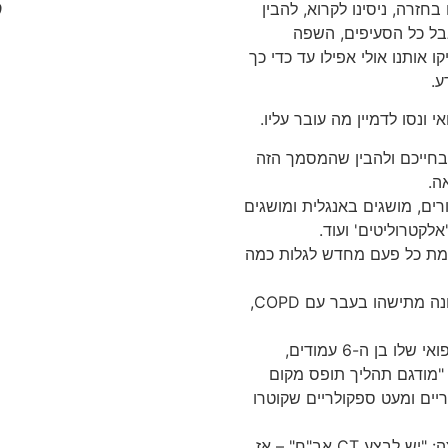
ל
בחזרה, ניסינו לקרוא, להבין
אבל כל הסעיפים, השפה
אותנו אולי אפילו עד כדי כך
ע.
ונסו לדמיין מה עובר עליו.
בחייכם ולהבין שהמסמך הזה
ה.
רים, מושגים באנגלית ומושגים
אלקטרוליטים' ועוד.
דהמת כל פעם מחדש לגלות כמה
נתקלתי במהלך פעילותי באישה שנודע לה שאובחנה מתישהו בעבר עם COPD,
ונתקלתי במטופל שלא היה לו מושג שבמסמך הרפואי שלו בן ה-6 עמודים,
"מודגם תהליך תופס מקום
ריים ומעט ספקולריים שקוטרו
ונתקלתי במטופלת שלא הבינה מה הכוונה בהמלצה: "יש לבצע CT אב"ח" – אז