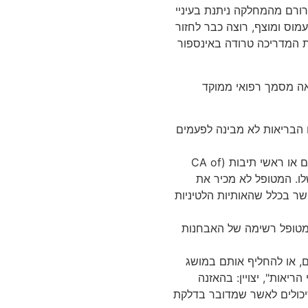
רם מהמחלקה ניתנת בעיניי
מוס ומוצף, רוצה כבר לחזור
 המדריכה טרודה באינספור
ראה מסמך רפואי ממוקד
 הבריאות לא מבינה לפעמים
מושגים ואבחנות באנגלית, שלרוב מוצגות כקיצורים או ראשי תיבות (CA of
ה שלו. המטופל לא מכיר את
שר בכלל שהאותיות הלטיניות
מטופל רשימה של האבחנות
ם, או להחליף אותם במושג
ריאות", יצויין: בהאזנה
שיכולים לאשר שמדובר בדלקת