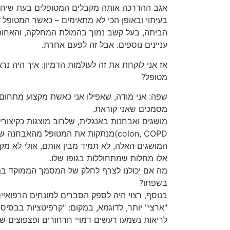
אגב ההדרכה אותה מקבלים המטופלים בעת שיחרו
בעיתוי ובאופן הכי לא מתאימים – כאשר המטופל ע
הביתה, בעל קשב נמוך בהמולת המחלקה, והאחות
עניינים נוספים. אבל זה לפעם אחרת.
אז אני לוקחת את זה לעולמות הדמיון: איך היה נ
מטופל?
שפה: אני מודה, שאפילו אני כאשת מקצוע מתחום
מסמכים שאני קוראת.
colon, COPD)מנתקות את המטופל מהאבחנ
המושגים האלה, לא תמיד מבין אותם, אולי לא מק
אלו מחלות שמתחוללות בגופו שלו.
מה אם יכולנו לצרף לחלק של המסמך הממוקד ב
בשפתו?
בנוסף, רצוי היה לספק הסברים למונחים הרפואיי
"ארצי" יותר, לדוגמא, במקום: "קרפיטציות בבסיסי ה
לריאות נשמעו רעשים דמויי חרחורים ופצפוצים 