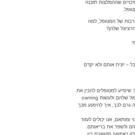
יכויים שההמלצות תזכנה
טופל.
רבות של המטופל, למה
רציונל שלהן?
 – יזניח אותם ולא יקדם
שיסייע למטופלים להבין את
מצבם הרפואי, לקבל החלטות מושכלות לגבי הטיפול שלהם ולעשות owning
גרם לכך, איך להימנע מכך
ומותאם, אנו יכולים לעזור
הם ולשפר את בריאותם.
ק כאמצעי תקשורת בין