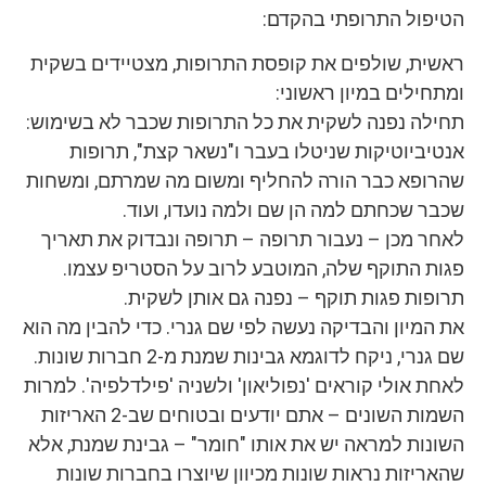
הטיפול התרופתי בהקדם:
ראשית, שולפים את קופסת התרופות, מצטיידים בשקית
ומתחילים במיון ראשוני:
תחילה נפנה לשקית את כל התרופות שכבר לא בשימוש:
אנטיביוטיקות שניטלו בעבר ו"נשאר קצת", תרופות
שהרופא כבר הורה להחליף ומשום מה שמרתם, ומשחות
שכבר שכחתם למה הן שם ולמה נועדו, ועוד.
לאחר מכן – נעבור תרופה – תרופה ונבדוק את תאריך
פגות התוקף שלה, המוטבע לרוב על הסטריפ עצמו.
תרופות פגות תוקף – נפנה גם אותן לשקית.
את המיון והבדיקה נעשה לפי שם גנרי. כדי להבין מה הוא
שם גנרי, ניקח לדוגמא גבינות שמנת מ-2 חברות שונות.
לאחת אולי קוראים 'נפוליאון' ולשניה 'פילדלפיה'. למרות
השמות השונים – אתם יודעים ובטוחים שב-2 האריזות
השונות למראה יש את אותו "חומר" – גבינת שמנת, אלא
שהאריזות נראות שונות מכיוון שיוצרו בחברות שונות