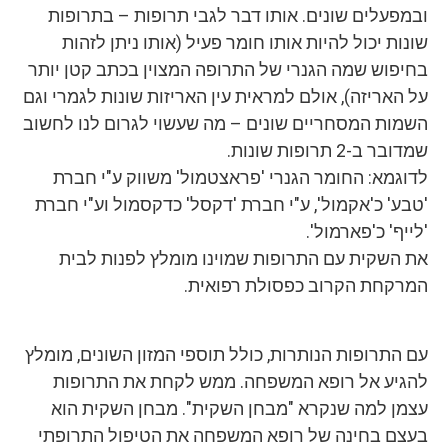
ובמפעלים שונים. אותו דבר לגבי תרופות – בתרופות
שונות יכול להיות אותו חומר פעיל (אותו ניתן לזהות
בחיפוש שמה הגנרי של התרופה המצוין בכתב קטן יותר
על האריזה), אולם למראית עין האריזות שונות לגמרי וגם
השמות המסחריים שונים – מה שעשוי לגרום לנו לחשוב
שמדובר ב-2 תרופות שונות.
לדוגמא: החומר הגנרי 'פראצטמול' משווק ע"י חברת
'טבע' כ'אקמול', ע"י חברת 'דקסל' כדקסמול וע"י חברת
'לייף' כ'פארמול'.
את השקית עם התרופות שמוינו מומלץ לפנות לבית
המרקחת הקרוב כפסולת רפואית.
עם התרופות הנותרות, כולל תוספי המזון השונים, מומלץ
להגיע אל רופא המשפחה. ממש לקחת את התרופות
עצמן למה שנקרא "מבחן השקית". מבחן השקית הוא
בעצם בחינה של רופא המשפחה את הטיפול התרופתי