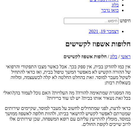
בלוג
בואו נדבר
חיפוש
דצמבר 19, 2021
חלופות אשפוז לקשישים
ראשי
/
בלוג
/
חלופות אשפוז לקשישים
אין כמו להזדקן בבית, אין ספק בכך. אבל כאשר מצבו התפקודי והרפואי
של ההורה הקשיש לא מאפשר המשך טיפול בבית, ואז כדאי להתחיל
לשקול מעבר למוסד. זאת בהחלט החלטה לא קלה לכשעצמה, ומלווה
בשאלות רבות:
מה המסגרת שמתאימה להורה? מה העלויות? האם נוכל לעמוד בהן?ואולי
בכל זאת נשאיר אותו בבית? יש לנו עוד ברירות?
כדאי לדעת, לפני שמתחילים לחשוב על מעבר למוסד, שקיימים שירותים
שמטרתם לאפשר לקשיש להישאר בביתו, ולהוות חלופה לאשפוז ממושך
במוסד, מומלץ להתייעץ עליהם עם רופא המשפחה, שכן שירותים אלו
לרוב שייכים לקופת החולים.