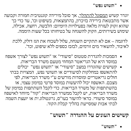
"
תשוש נפש
"
יוגדר קשיש
המסוגל להתהלך
, אך סובל מירידה קוגנטיבית חמורה וקבועה
אשר מתבטאת בירידה בזיכרון, בהתמצאות, בשיפוט וכו', עד כדי כך
שהוא זקוק לעזרה מלאה בפעילויות היומיום: הלבשה, רחצה, אכילה,
שימוש בשירותים, וזקוק להשגחה על בטיחותו בכל שעות היממה.
לדוגמה – אם לא תתקיים השגחה, עלול לשכוח את הגז דולק, ללכת
לאיבוד, להשאיר מים זורמים, לבזבז כספים ללא שיפוט, וכד'.
הסמכות להגדרת סטטוס "סיעודי" או "תשוש נפש" לצורך אשפוז
במוסד היא של הגריאטר המחוזי מטעם משרד הבריאות.
קשישים שהוגדרו במצב "סיעודי" או "תשוש נפש" יכולים
להתאשפז במחלקות לסיעודיים או תשושי נפש, המצויות בבתי
חולים גריאטריים ומוסדות מורשים ע"י משרד הבריאות, לפי
מצבם. האשפוז יכול להיעשות במוסד פרטי במימון עצמי, או
בהשתתפות של משרד הבריאות. כדי לקבל השתתפות במימון של
משרד הבריאות, יש לקבל ממשרד הבריאות "קוד" מיוחד לאישפוז
במוסד סיעודי. כדאי להיעזר בעו"ס, גרונטולוג.ית או יועצת השמה
לבתי אבות שמסייעת בהליך קבלת הקוד.
קשישים העונים על ההגדרה "תשוש"
"
תשוש
"