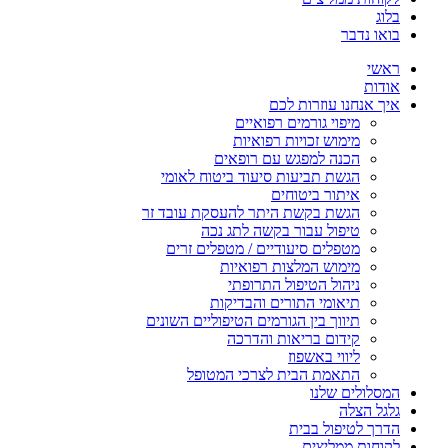
בלוג
בואו נדבר
ראשי
אודות
איך אנחנו עוזרות לכם
מיפוי גורמים רפואיים
מימוש זכויות רפואיות
הכנה למפגש עם רופאים
הגשת תביעות סיעוד ביטוח לאומי
איתור ביטוחים
הגשת בקשת היתר להעסקת עובד זר
טיפול עבור בקשה לתג נכה
מטפלים סיעודיים / מטפלים זרים
מימוש המלצות רפואיות
ניהול הטיפול התרופתי
תיאומי התורים והבדיקות
תיווך בין הגורמים הטיפוליים השונים
קידום בריאות והדרכה
ליווי באשפוז
התאמת הבית לצרכי המטופל
המסלולים שלנו
גלגל הצלה
הדרך לטיפול בבית
לקוחות ממליצים