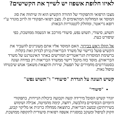
לאיזו חלופת אשפוז יש לשייך את הקשישים?
מצבו הרפואי והתפקודי של ההורה הקשיש הוא זה שיתווה את סוג
המוסד או המחלקה המתאימים לו. מצב רפואי-תפקודי זה לרוב מוגדר ע"י
רופא גריאטר, ומחולק לקטגוריות הבאות:
תשוש, סיעודי, תשוש נפש, סיעודי מורכב או הנשמה ממושכת, כפי
שיפורט כעת.
אל תקלו ראש בבירור
, האם המוסד אליו אתם מעוניינים להעביר את
הקשיש פועל ברישוי של משרד הבריאות (ניתן לבדוק זאת בקלות
ברשימת המוסדות הגריאטריים המורשים באתר האינטרנט של משרד
הבריאות). מוסד כזה מקבל רישוי ממשרד הבריאות רק במידה ועונה
בסטנדרטים מחמירים של תפעול, שירות והקצאת משאבי אנוש שיבטיחו
טיפול נאות.
קשיש העונה על הגדרת "סיעודי" ו"תשוש נפש
"
"
סיעודי
"
יוגדר קשיש הסובל מירידה קשה וקבועה ביכולת הניידות, בתפקודי
היומיום הבסיסיים (הלבשה, רחצה, קימה מהמיטה, אכילה ושימוש
בשירותים) ובמצב הבריאות, כתוצאה ממחלה כרונית או מליקוי קבוע,
וזקוק לטיפול ומעקב במסגרת אשפוז רפואית סיעודית לתקופה ממושכת.