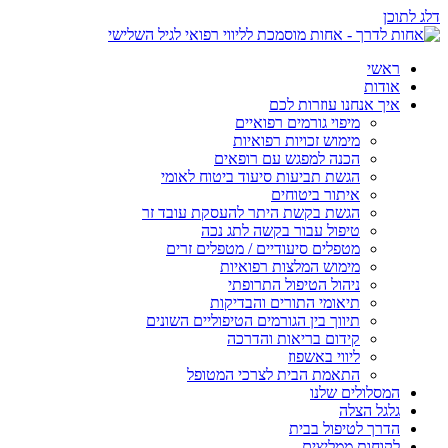
דלג לתוכן
ראשי
אודות
איך אנחנו עוזרות לכם
מיפוי גורמים רפואיים
מימוש זכויות רפואיות
הכנה למפגש עם רופאים
הגשת תביעות סיעוד ביטוח לאומי
איתור ביטוחים
הגשת בקשת היתר להעסקת עובד זר
טיפול עבור בקשה לתג נכה
מטפלים סיעודיים / מטפלים זרים
מימוש המלצות רפואיות
ניהול הטיפול התרופתי
תיאומי התורים והבדיקות
תיווך בין הגורמים הטיפוליים השונים
קידום בריאות והדרכה
ליווי באשפוז
התאמת הבית לצרכי המטופל
המסלולים שלנו
גלגל הצלה
הדרך לטיפול בבית
לקוחות ממליצים