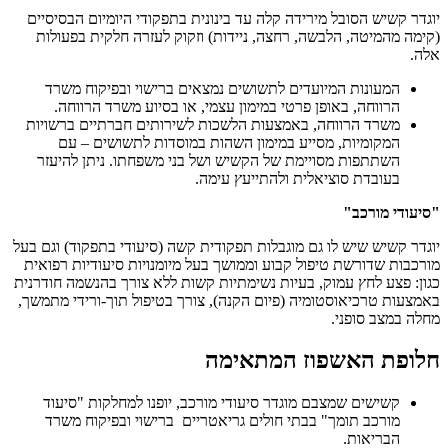
יוגדר קשיש הסובל מירידה קלה עד בינונית בתפקודי היומיום הבסיסיים
(קימה מהמיטה, הלבשה, רחצה, ניידות) וזקוק לעזרה חלקית בפעולות
אלה.
המעונות המיועדים לתשושים נמצאים ברישוי ובפיקוח משרד
הרווחה, באופן פרטי במימון עצמי, או בסיוע משרד הרווחה.
משרד הרווחה, באמצעות הלשכות לשירותים חברתיים ברשויות
המקומיות, מסייע במימון השהות במוסדות לתשושים – עם
השתתפות מסויימת של הקשיש ושל בני משפחתו. ניתן להיעזר
בעובדת סוציאלית ולהתייעץ עימה.
"סיעודי מורכב"
יוגדר קשיש שיש לו גם מוגבלות תפקודית קשה (סיעודי בתפקוד) וגם בעל
מורכבות שדורשת טיפול קבוע וממושך בעל מיומנויות סיעודיות רפואית
כגון: פצע לחץ עמוק, בעיות נשימתיות קשות ללא צורך בהנשמה חודרנית
באמצעות טרכיאוסטומיה (פיום הקנה), צורך בטיפול תוך-ורידי מתמשך,
מחלה במצב סופני.
חלופת האשפוז המתאימה
קשישים שמצבם מוגדר סיעודי מורכב, יופנו למחלקות "סיעוד
מורכב תומך" בבתי חולים גריאטריים ברישוי ובפיקוח משרד
הבריאות.