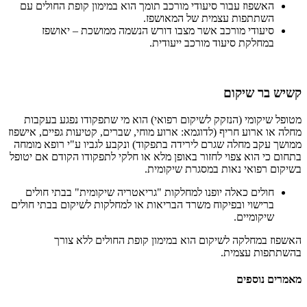
האשפוז עבור סיעודי מורכב תומך הוא במימון קופת החולים עם
השתתפות עצמית של המאושפז.
סיעודי מורכב אשר מצבו דורש הנשמה ממושכת – יאושפז
במחלקת סיעוד מורכב ייעודית.
קשיש בר שיקום
מטופל שיקומי (הנזקק לשיקום רפואי) הוא מי שתפקודו נפגע בעקבות
מחלה או ארוע חריף (לדוגמא: ארוע מוחי, שברים, קטיעות גפיים, אישפוז
ממושך עקב מחלה שגרם לירידה בתפקוד) ונקבע לגביו ע"י רופא מומחה
בתחום כי הוא צפוי לחזור באופן מלא או חלקי לתפקודו הקודם אם יטופל
בשיקום רפואי נאות במסגרת שיקומית.
חולים כאלה יופנו למחלקות "גריאטריה שיקומית" בבתי חולים
ברישוי ובפיקוח משרד הבריאות או למחלקות לשיקום בבתי חולים
שיקומיים.
האשפוז במחלקה לשיקום הוא במימון קופת החולים ללא צורך
בהשתתפות עצמית.
מאמרים נוספים