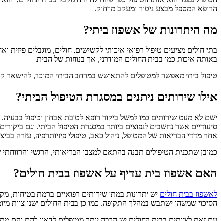
הרופא המטפל מבצע ניטור ומעקב מרחוק.
מה היתרונות של אשפוז ביתי?
בתי חולים מציעים טיפול רפואי איכותי לקשישים, חולים, מוגבלים פיזית וא
באותה איכות כמו בבית החולים המודרני, אך בנוחות של הבית.
טיפול ביתי מאפשר למטופלים להתאושש במרחב הביתי המוכר, להישאר קרובי
אילו שירותים ניתנים במסגרת הטיפול הביתי?
ישם לא מעט שירותים כמו למשל ביקור רופא לטובת אבחון וטיפול בבעיה. נ
סיעודיים אשר נחשבים לנפוצים ביותר במסגרת הטיפול הביתי. וגם ביקורים 
אחר מדדי הבריאות של המטופל, ניהול כאב, טיפולי פיזיותרפיה, עזרה בביצוע
כמובן שתכנית הטיפולים תבנה בהתאם למצבו הבריאותי, הרגשי והרווחתי 
האם אשפוז בית עדיף על אשפוז בבית חולים?
לאשפוז בבית חולים
יש יתרונות במתן שירותים רפואיים ברמת בטיחות, מקצ
הסיכוי שמשהו ישתבש במהלך התקופה. כמו כן בבית החולים ישנו צוות מיו
עם זאת לצוותים בבית החולים יש הרבה יותר מטופלים לדאוג להם והם מת