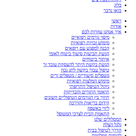
בלוג
בואו נדבר
ראשי
אודות
איך אנחנו עוזרות לכם
מיפוי גורמים רפואיים
מימוש זכויות רפואיות
הכנה למפגש עם רופאים
הגשת תביעות סיעוד ביטוח לאומי
איתור ביטוחים
הגשת בקשת היתר להעסקת עובד זר
טיפול עבור בקשה לתג נכה
מטפלים סיעודיים / מטפלים זרים
מימוש המלצות רפואיות
ניהול הטיפול התרופתי
תיאומי התורים והבדיקות
תיווך בין הגורמים הטיפוליים השונים
קידום בריאות והדרכה
ליווי באשפוז
התאמת הבית לצרכי המטופל
המסלולים שלנו
גלגל הצלה
הדרך לטיפול בבית
לקוחות ממליצים