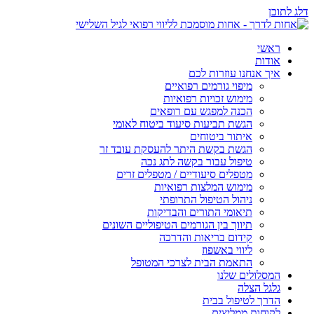
דלג לתוכן
ראשי
אודות
איך אנחנו עוזרות לכם
מיפוי גורמים רפואיים
מימוש זכויות רפואיות
הכנה למפגש עם רופאים
הגשת תביעות סיעוד ביטוח לאומי
איתור ביטוחים
הגשת בקשת היתר להעסקת עובד זר
טיפול עבור בקשה לתג נכה
מטפלים סיעודיים / מטפלים זרים
מימוש המלצות רפואיות
ניהול הטיפול התרופתי
תיאומי התורים והבדיקות
תיווך בין הגורמים הטיפוליים השונים
קידום בריאות והדרכה
ליווי באשפוז
התאמת הבית לצרכי המטופל
המסלולים שלנו
גלגל הצלה
הדרך לטיפול בבית
לקוחות ממליצים